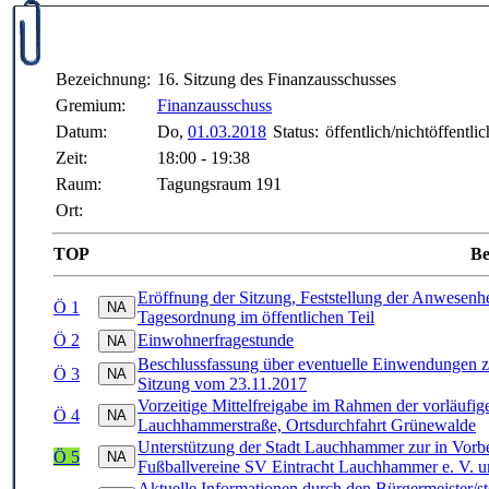
Bezeichnung:
16. Sitzung des Finanzausschusses
Gremium:
Finanzausschuss
Datum:
Do,
01.03.2018
Status:
öffentlich/nichtöffentlic
Zeit:
18:00 - 19:38
Raum:
Tagungsraum 191
Ort:
TOP
Be
Eröffnung der Sitzung, Feststellung der Anwesenhe
Ö 1
Tagesordnung im öffentlichen Teil
Ö 2
Einwohnerfragestunde
Beschlussfassung über eventuelle Einwendungen zur
Ö 3
Sitzung vom 23.11.2017
Vorzeitige Mittelfreigabe im Rahmen der vorläuf
Ö 4
Lauchhammerstraße, Ortsdurchfahrt Grünewalde
Unterstützung der Stadt Lauchhammer zur in Vorbe
Ö 5
Fußballvereine SV Eintracht Lauchhammer e. V. 
Aktuelle Informationen durch den Bürgermeister/ste