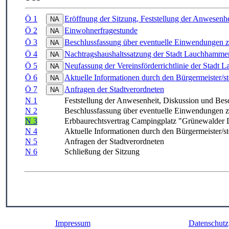
Ö 1
Eröffnung der Sitzung, Feststellung der Anwesenhe
Ö 2
Einwohnerfragestunde
Ö 3
Beschlussfassung über eventuelle Einwendungen zu
Ö 4
Nachtragshaushaltssatzung der Stadt Lauchhammer
Ö 5
Neufassung der Vereinsförderrichtlinie der Stadt
Ö 6
Aktuelle Informationen durch den Bürgermeister/ste
Ö 7
Anfragen der Stadtverordneten
N 1
Feststellung der Anwesenheit, Diskussion und Besc
N 2
Beschlussfassung über eventuelle Einwendungen zu
N 3
Erbbaurechtsvertrag Campingplatz "Grünewalder 
N 4
Aktuelle Informationen durch den Bürgermeister/ste
N 5
Anfragen der Stadtverordneten
N 6
Schließung der Sitzung
Impressum
Datenschutz