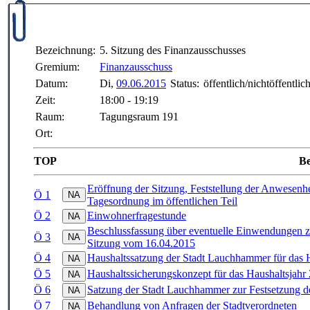
Bezeichnung:
5. Sitzung des Finanzausschusses
Gremium:
Finanzausschuss
Datum:
Di,
09.06.2015
Status:
öffentlich/nichtöffentlic
Zeit:
18:00 - 19:19
Raum:
Tagungsraum 191
Ort:
TOP
Be
Eröffnung der Sitzung, Feststellung der Anwesenhe
Ö 1
Tagesordnung im öffentlichen Teil
Ö 2
Einwohnerfragestunde
Beschlussfassung über eventuelle Einwendungen zur
Ö 3
Sitzung vom 16.04.2015
Ö 4
Haushaltssatzung der Stadt Lauchhammer für das 
Ö 5
Haushaltssicherungskonzept für das Haushaltsjahr
Ö 6
Satzung der Stadt Lauchhammer zur Festsetzung de
Ö 7
Behandlung von Anfragen der Stadtverordneten