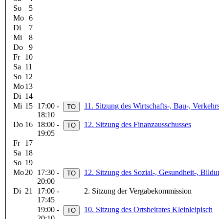
So
5
Mo
6
Di
7
Mi
8
Do
9
Fr
10
Sa
11
So
12
Mo
13
Di
14
Mi
15
17:00 -
11. Sitzung des Wirtschafts-, Bau-, Verke
18:10
Do
16
18:00 -
12. Sitzung des Finanzausschusses
19:05
Fr
17
Sa
18
So
19
Mo
20
17:30 -
12. Sitzung des Sozial-, Gesundheit-, Bild
20:00
Di
21
17:00 -
2. Sitzung der Vergabekommission
17:45
19:00 -
10. Sitzung des Ortsbeirates Kleinleipisch
20:10