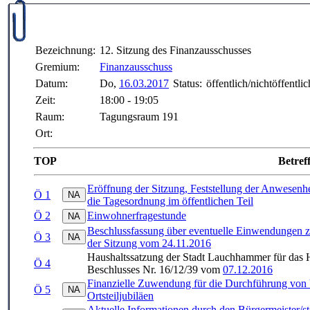
Bezeichnung:
12. Sitzung des Finanzausschusses
Gremium:
Finanzausschuss
Datum:
Do,
16.03.2017
Status:
öffentlich/nichtöffentlic
Zeit:
18:00 - 19:05
Raum:
Tagungsraum 191
Ort:
TOP
Betref
Eröffnung der Sitzung, Feststellung der Anwesenh
Ö 1
die Tagesordnung im öffentlichen Teil
Ö 2
Einwohnerfragestunde
Beschlussfassung über eventuelle Einwendungen zur
Ö 3
der Sitzung vom 24.11.2016
Haushaltssatzung der Stadt Lauchhammer für das H
Ö 4
Beschlusses Nr. 16/12/39 vom
07.12.2016
Finanzielle Zuwendung für die Durchführung von
Ö 5
Ortsteiljubiläen
Aktuelle Informationen durch den Bürgermeister/ste