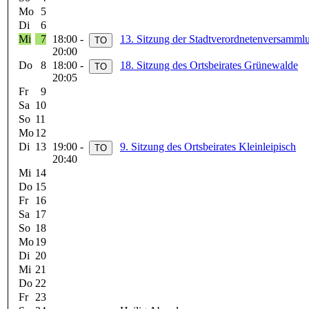
Mo
5
Di
6
Mi
7
18:00 -
13. Sitzung der Stadtverordnetenversamml
20:00
Do
8
18:00 -
18. Sitzung des Ortsbeirates Grünewalde
20:05
Fr
9
Sa
10
So
11
Mo
12
Di
13
19:00 -
9. Sitzung des Ortsbeirates Kleinleipisch
20:40
Mi
14
Do
15
Fr
16
Sa
17
So
18
Mo
19
Di
20
Mi
21
Do
22
Fr
23