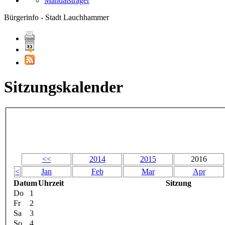
Mandatsträger
Bürgerinfo - Stadt Lauchhammer
Sitzungskalender
<<
2014
2015
2016
<
Jan
Feb
Mar
Apr
Datum
Uhrzeit
Sitzung
Do
1
Fr
2
Sa
3
So
4