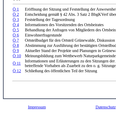
Ö 1
Eröffnung der Sitzung und Feststellung der Anwesenhei
Ö 2
Entscheidung gemäß § 42 Abs. 3 Satz 2 BbgKVerf über 
Ö 3
Feststellung der Tagesordnung
Ö 4
Informationen des Vorsitzenden des Ortsbeirates
Ö 5
Behandlung der Anfragen von Mitgliedern des Ortsbeir
Ö 6
Einwohnerfragestunde
Ö 7
Ortsteilbudget für den Ortsteil Grünewalde, Diskussio
Ö 8
Abstimmung zur Ausführung der bestätigten Ortsteilbu
Ö 9
Aktueller Stand der Projekte und Planungen in Grünew
Ö 10
Meinungsbildung zum Wettbewerb Naturparkgemeinde
Informationen und Erläuterungen zu den Sitzungen de
Ö 11
betreffende Vorhaben als Zuarbeit zu den o. g. Sitzung
Ö 12
Schließung des öffentlichen Teil der Sitzung
Impressum
Datenschutz