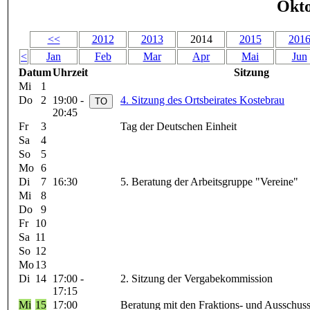
Okto
<<
2012
2013
2014
2015
201
<
Jan
Feb
Mar
Apr
Mai
Jun
Datum
Uhrzeit
Sitzung
Mi
1
Do
2
19:00 -
4. Sitzung des Ortsbeirates Kostebrau
20:45
Fr
3
Tag der Deutschen Einheit
Sa
4
So
5
Mo
6
Di
7
16:30
5. Beratung der Arbeitsgruppe "Vereine"
Mi
8
Do
9
Fr
10
Sa
11
So
12
Mo
13
Di
14
17:00 -
2. Sitzung der Vergabekommission
17:15
Mi
15
17:00
Beratung mit den Fraktions- und Ausschus