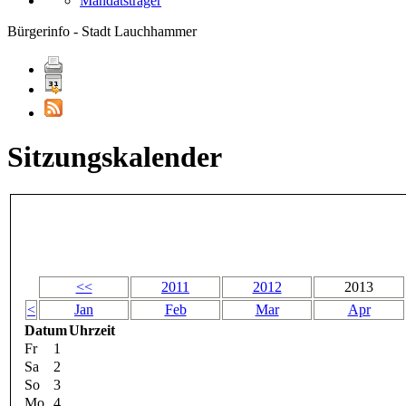
Mandatsträger
Bürgerinfo - Stadt Lauchhammer
Sitzungskalender
<<
2011
2012
2013
<
Jan
Feb
Mar
Apr
Datum
Uhrzeit
Fr
1
Sa
2
So
3
Mo
4