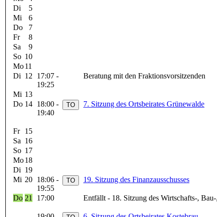
Di
5
Mi
6
Do
7
Fr
8
Sa
9
So
10
Mo
11
Di
12
17:07 -
Beratung mit den Fraktionsvorsitzenden
19:25
Mi
13
Do
14
18:00 -
7. Sitzung des Ortsbeirates Grünewalde
19:40
Fr
15
Sa
16
So
17
Mo
18
Di
19
Mi
20
18:06 -
19. Sitzung des Finanzausschusses
19:55
Do
21
17:00
Entfällt - 18. Sitzung des Wirtschafts-, B
19:00 -
6. Sitzung des Ortsbeirates Kostebrau