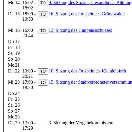
Mo
14
16:02 -
9. Sitzung des Sozial-, Gesundheit-, Bildung
18:02
Di
15
18:00 -
16. Sitzung des Ortsbeirates Grünewalde
19:50
Mi
16
16:00 -
13. Sitzung des Hauptausschusses
20:44
Do
17
Fr
18
Sa
19
So
20
Mo
21
Di
22
19:00 -
10. Sitzung des Ortsbeirates Kleinleipisch
20:21
Mi
23
17:00 -
15. Sitzung der Stadtverordnetenversammlu
19:30
Do
24
Fr
25
Sa
26
So
27
Mo
28
Di
29
17:00 -
3. Sitzung der Vergabekommission
17:29