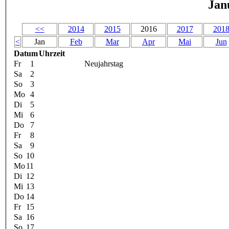
Jan
<<
2014
2015
2016
2017
201
<
Jan
Feb
Mar
Apr
Mai
Jun
Datum
Uhrzeit
Fr
1
Neujahrstag
Sa
2
So
3
Mo
4
Di
5
Mi
6
Do
7
Fr
8
Sa
9
So
10
Mo
11
Di
12
Mi
13
Do
14
Fr
15
Sa
16
So
17